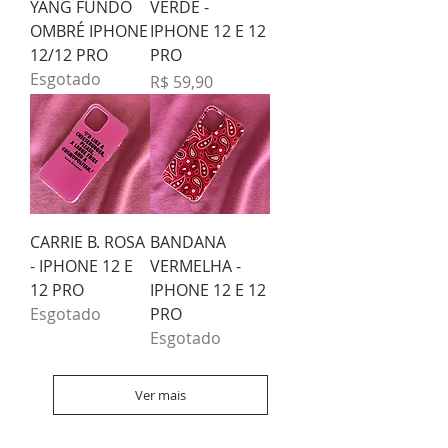
YANG FUNDO
VERDE -
OMBRÉ IPHONE
IPHONE 12 E 12
12/12 PRO
PRO
Esgotado
Preço
R$ 59,90
CARRIE B. ROSA
BANDANA
- IPHONE 12 E
VERMELHA -
12 PRO
IPHONE 12 E 12
Esgotado
PRO
Esgotado
Ver mais