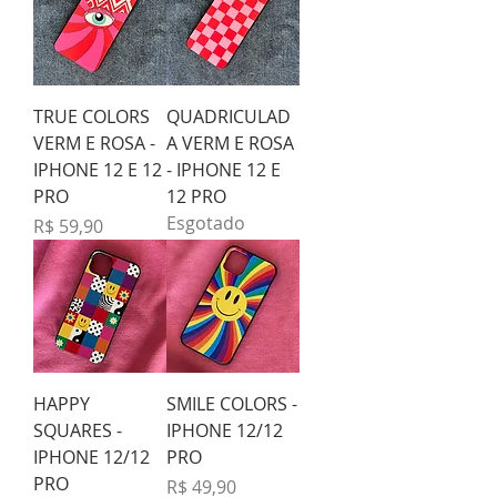
TRUE COLORS
QUADRICULAD
VERM E ROSA -
A VERM E ROSA
IPHONE 12 E 12
- IPHONE 12 E
PRO
12 PRO
Esgotado
Preço
R$ 59,90
HAPPY
SMILE COLORS -
SQUARES -
IPHONE 12/12
IPHONE 12/12
PRO
PRO
Preço
R$ 49,90