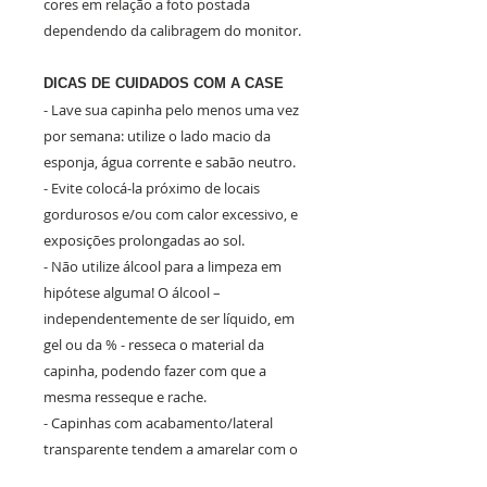
cores em relação a foto postada
dependendo da calibragem do monitor.
DICAS DE CUIDADOS COM A CASE
- Lave sua capinha pelo menos uma vez
por semana: utilize o lado macio da
esponja, água corrente e sabão neutro.
- Evite colocá-la próximo de locais
gordurosos e/ou com calor excessivo, e
exposições prolongadas ao sol.
- Não utilize álcool para a limpeza em
hipótese alguma! O álcool –
independentemente de ser líquido, em
gel ou da % - resseca o material da
capinha, podendo fazer com que a
mesma resseque e rache.
- Capinhas com acabamento/lateral
transparente tendem a amarelar com o
tempo. Os cuidados listados são apenas