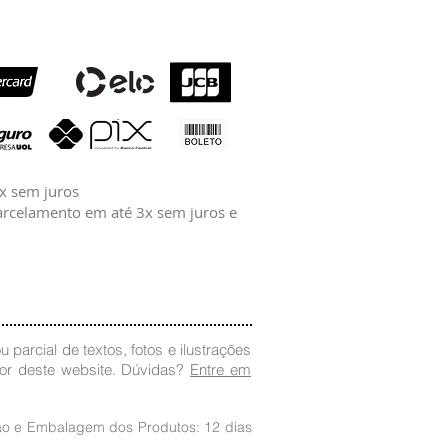
2x sem juros
rcelamento em até 3x sem juros e
 parcial de textos, fotos e ilustrações
dor deste website. Dúvidas?
Entre em
ção e Embalagem dos Produtos: 12 dias