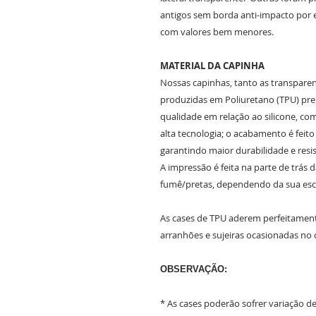
antigos sem borda anti-impacto por 
com valores bem menores.
MATERIAL DA CAPINHA
Nossas capinhas, tanto as transparent
produzidas em Poliuretano (TPU) prem
qualidade em relação ao silicone, c
alta tecnologia; o acabamento é feit
garantindo maior durabilidade e resis
A impressão é feita na parte de trás 
fumê/pretas, dependendo da sua es
As cases de TPU aderem perfeitament
arranhões e sujeiras ocasionadas no 
OBSERVAÇÃO:
* As cases poderão sofrer variação 