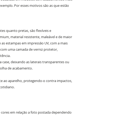
exemplo. Por esses motivos são as que estão
es quanto pretas, são flexíveis e
ium, material resistente, maleável e de maior
om as estampas em impressão UV, com a mais
o com uma camada de verniz protetor,
tência.
da case, deixando as laterais transparentes ou
colha de acabamento.
e ao aparelho, protegendo-o contra impactos,
cotidiano.
de cores em relação a foto postada dependendo