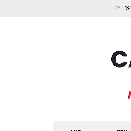
♡ 10%