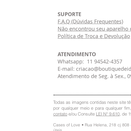
SUPORTE
F.A.Q (Dúvidas Frequentes)
Não encontrou seu aparelho d
Política de Troca e Devolução
ATENDIMENTO
Whatsapp: 11 94542-4357
E-mail: criacao@boutiquedei
Atendimento de Seg. à Sex., 
Todas as imagens contidas neste site têm
por qualquer meio e para qualquer fim
contato
e/ou Consulte
LEI Nº 9.610
, de 
Cases of Love • Rua Helena, 218 cj 808
úteis