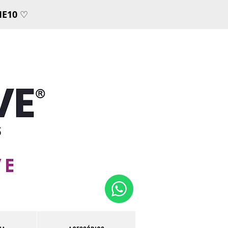
E10
♡