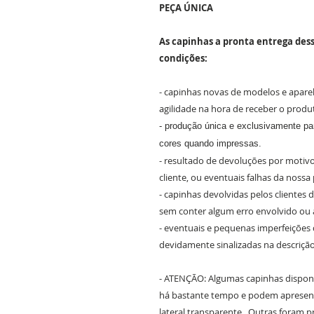
PEÇA ÚNICA
As capinhas a pronta entrega dess
condições:
- capinhas novas de modelos e apare
agilidade na hora de receber o produ
- produção única e exclusivamente par
cores quando impressas.
- resultado de devoluções por motivo
cliente, ou eventuais falhas da nossa
- capinhas devolvidas pelos clientes
sem conter algum erro envolvido ou 
- eventuais e pequenas imperfeições
devidamente sinalizadas na descriçã
- ATENÇÃO: Algumas capinhas dispon
há bastante tempo e podem apresen
lateral transparente. Outras foram