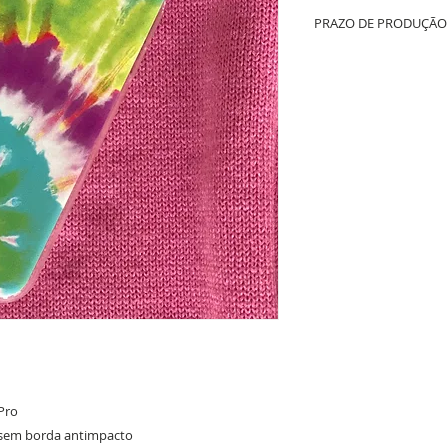
PRAZO DE PRODUÇÃO 
Até 10 dias úteis de prod
whatsapp + tempo de fret
Pro
 sem borda antimpacto