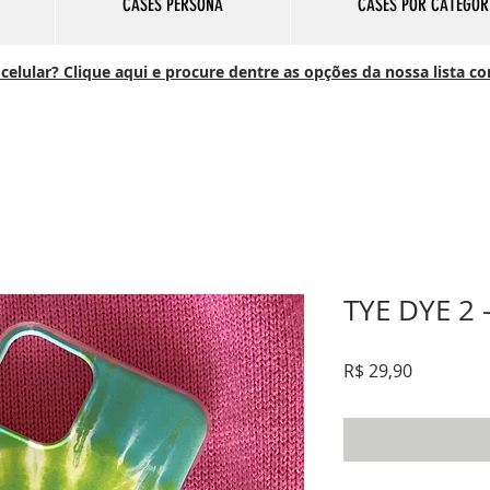
CASES PERSONA
CASES POR CATEGOR
elular? Clique aqui e procure dentre as opções da nossa lista c
TYE DYE 2 
Preço
R$ 29,90