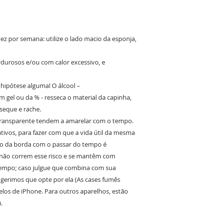
z por semana: utilize o lado macio da esponja,
ordurosos e/ou com calor excessivo, e
m hipótese alguma! O álcool –
 gel ou da % - resseca o material da capinha,
eque e rache.
transparente tendem a amarelar com o tempo.
ativos, para fazer com que a vida útil da mesma
o da borda com o passar do tempo é
s não correm esse risco e se mantêm com
tempo; caso julgue que combina com sua
sugerimos que opte por ela (As cases fumês
los de iPhone. Para outros aparelhos, estão
.