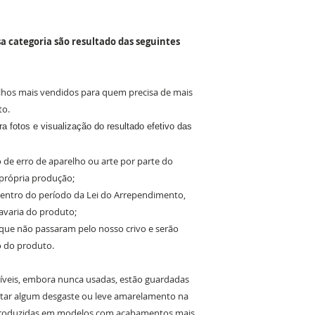
a categoria são resultado das seguintes
lhos mais vendidos para quem precisa de mais
to.
a fotos e visualização do resultado efetivo das
 de erro de aparelho ou arte por parte do
 própria produção;
 dentro do período da Lei do Arrependimento,
avaria do produto;
 que não passaram pelo nosso crivo e serão
o do produto.
íveis, embora nunca usadas, estão guardadas
tar algum desgaste ou leve amarelamento na
 produzidas em modelos com acabamentos mais