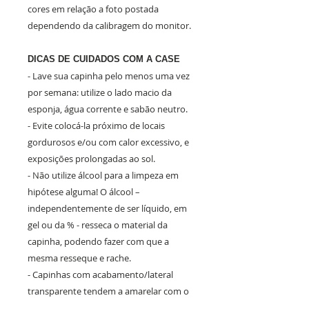
cores em relação a foto postada
dependendo da calibragem do monitor.
DICAS DE CUIDADOS COM A CASE
- Lave sua capinha pelo menos uma vez
por semana: utilize o lado macio da
esponja, água corrente e sabão neutro.
- Evite colocá-la próximo de locais
gordurosos e/ou com calor excessivo, e
exposições prolongadas ao sol.
- Não utilize álcool para a limpeza em
hipótese alguma! O álcool –
independentemente de ser líquido, em
gel ou da % - resseca o material da
capinha, podendo fazer com que a
mesma resseque e rache.
- Capinhas com acabamento/lateral
transparente tendem a amarelar com o
tempo. Os cuidados listados são apenas