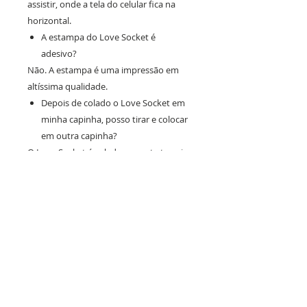
assistir, onde a tela do celular fica na
horizontal.
A estampa do Love Socket é
adesivo?
Não. A estampa é uma impressão em
altíssima qualidade.
Depois de colado o Love Socket em
minha capinha, posso tirar e colocar
em outra capinha?
O Love Socket é colado na parte traseira
do dispositivo, pode ser retirado, porém
não é recomendado que fique tirando e
colando, devido à perda de aderência.
Como aplico o Love Socket na minha
capinha?
- Limpe a superfície a ser colada
somente com um pano;
- Corte a embalagem na marca
indicada e retire o produto;