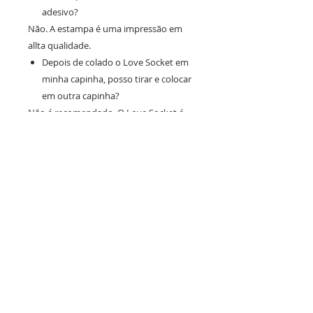
adesivo?
Não. A estampa é uma impressão em
allta qualidade.
Depois de colado o Love Socket em
minha capinha, posso tirar e colocar
em outra capinha?
Não é recomendado. O Love Socket é
colado na parte traseira do dispositivo,
pode ser retirado, porém irá perder a
aderência.
Como aplico o Love Socket na minha
capinha?
- Limpe a superfície a ser colada
somente com um pano;
- Corte a embalagem na marca
indicada e retire o produto;
- Retire a película da cola do verso do
produto;