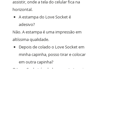
assistir, onde a tela do celular fica na
horizontal.
A estampa do Love Socket é
adesivo?
Não. A estampa é uma impressão em
altíssima qualidade.
Depois de colado o Love Socket em
minha capinha, posso tirar e colocar
em outra capinha?
O Love Socket é colado na parte traseira
do dispositivo, pode ser retirado, porém
não é recomendado que fique tirando e
colando, devido à perda de aderência.
Como aplico o Love Socket na minha
capinha?
- Limpe a superfície a ser colada
somente com um pano;
- Corte a embalagem na marca
indicada e retire o produto;