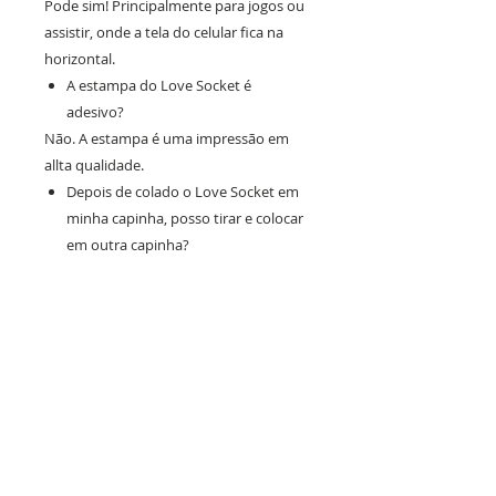
Pode sim! Principalmente para jogos ou
assistir, onde a tela do celular fica na
horizontal.
A estampa do Love Socket é
adesivo?
Não. A estampa é uma impressão em
allta qualidade.
Depois de colado o Love Socket em
minha capinha, posso tirar e colocar
em outra capinha?
Não é recomendado. O Love Socket é
colado na parte traseira do dispositivo,
pode ser retirado, porém irá perder a
aderência.
Como aplico o Love Socket na minha
capinha?
- Limpe a superfície a ser colada
somente com um pano;
- Corte a embalagem na marca