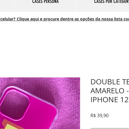
CASES PERSONA
CASES POR CATEGOR
elular? Clique aqui e procure dentre as opções da nossa lista c
DOUBLE TE
AMARELO -
IPHONE 12
Preço
R$ 39,90