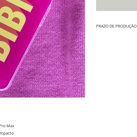
PRAZO DE PRODUÇÃO 
Até 10 dias úteis de prod
whatsapp + tempo de fret
 Pro Max
impacto