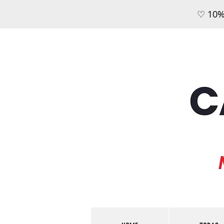
♡ 10%