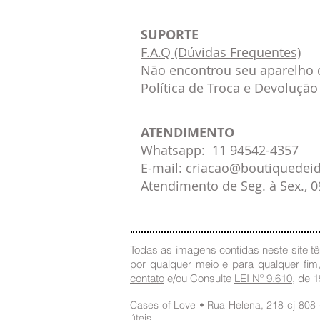
SUPORTE
F.A.Q (Dúvidas Frequentes)
Não encontrou seu aparelho d
Política de Troca e Devolução
ATENDIMENTO
Whatsapp: 11 94542-4357
E-mail: criacao@boutiquedei
Atendimento de Seg. à Sex., 
Todas as imagens contidas neste site têm
por qualquer meio e para qualquer fim
contato
e/ou Consulte
LEI Nº 9.610
, de 
Cases of Love • Rua Helena, 218 cj 808
úteis