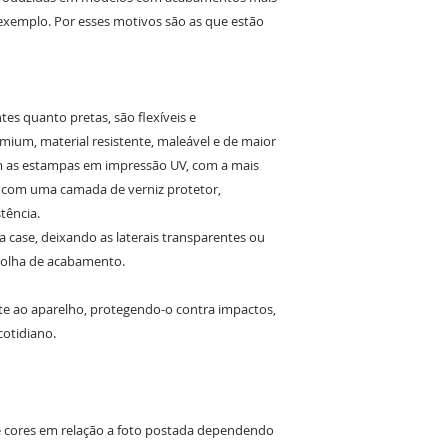
exemplo. Por esses motivos são as que estão
es quanto pretas, são flexíveis e
ium, material resistente, maleável e de maior
om as estampas em impressão UV, com a mais
o com uma camada de verniz protetor,
tência.
da case, deixando as laterais transparentes ou
colha de acabamento.
e ao aparelho, protegendo-o contra impactos,
cotidiano.
de cores em relação a foto postada dependendo