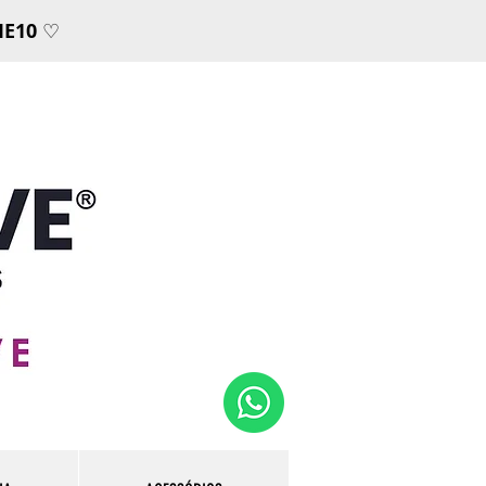
E10
♡