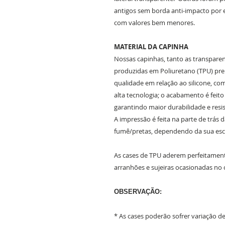
antigos sem borda anti-impacto por 
com valores bem menores.
MATERIAL DA CAPINHA
Nossas capinhas, tanto as transparent
produzidas em Poliuretano (TPU) prem
qualidade em relação ao silicone, c
alta tecnologia; o acabamento é feit
garantindo maior durabilidade e resis
A impressão é feita na parte de trás 
fumê/pretas, dependendo da sua es
As cases de TPU aderem perfeitament
arranhões e sujeiras ocasionadas no 
OBSERVAÇÃO:
* As cases poderão sofrer variação 