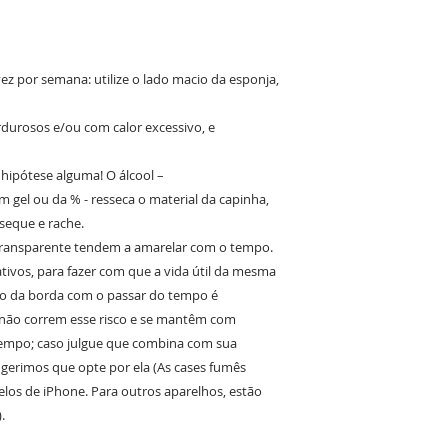
z por semana: utilize o lado macio da esponja,
ordurosos e/ou com calor excessivo, e
m hipótese alguma! O álcool –
 gel ou da % - resseca o material da capinha,
eque e rache.
transparente tendem a amarelar com o tempo.
ativos, para fazer com que a vida útil da mesma
o da borda com o passar do tempo é
s não correm esse risco e se mantêm com
tempo; caso julgue que combina com sua
sugerimos que opte por ela (As cases fumês
los de iPhone. Para outros aparelhos, estão
.