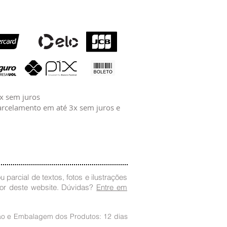
2x sem juros
rcelamento em até 3x sem juros e
 parcial de textos, fotos e ilustrações
dor deste website. Dúvidas?
Entre em
ção e Embalagem dos Produtos: 12 dias