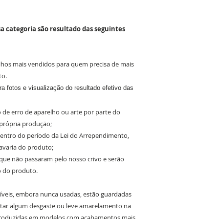
a categoria são resultado das seguintes
lhos mais vendidos para quem precisa de mais
to.
a fotos e visualização do resultado efetivo das
 de erro de aparelho ou arte por parte do
 própria produção;
 dentro do período da Lei do Arrependimento,
avaria do produto;
 que não passaram pelo nosso crivo e serão
o do produto.
íveis, embora nunca usadas, estão guardadas
tar algum desgaste ou leve amarelamento na
 produzidas em modelos com acabamentos mais