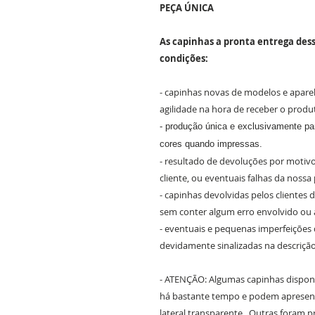
PEÇA ÚNICA
As capinhas a pronta entrega dess
condições:
- capinhas novas de modelos e apare
agilidade na hora de receber o produ
- produção única e exclusivamente par
cores quando impressas.
- resultado de devoluções por motivo
cliente, ou eventuais falhas da nossa
- capinhas devolvidas pelos clientes
sem conter algum erro envolvido ou 
- eventuais e pequenas imperfeições
devidamente sinalizadas na descriçã
- ATENÇÃO: Algumas capinhas dispon
há bastante tempo e podem apresen
lateral transparente. Outras foram