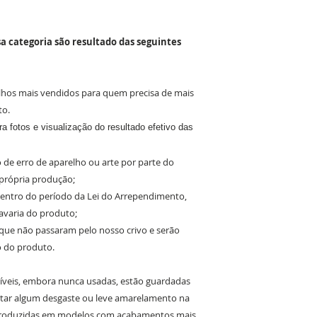
a categoria são resultado das seguintes
lhos mais vendidos para quem precisa de mais
to.
a fotos e visualização do resultado efetivo das
 de erro de aparelho ou arte por parte do
 própria produção;
 dentro do período da Lei do Arrependimento,
avaria do produto;
 que não passaram pelo nosso crivo e serão
o do produto.
íveis, embora nunca usadas, estão guardadas
tar algum desgaste ou leve amarelamento na
 produzidas em modelos com acabamentos mais