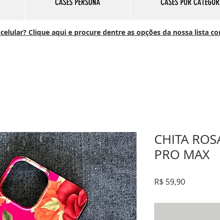
CASES PERSONA
CASES POR CATEGOR
elular? Clique aqui e procure dentre as opções da nossa lista c
CHITA ROS
PRO MAX
Preço
R$ 59,90