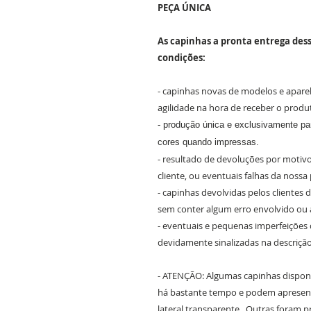
PEÇA ÚNICA
As capinhas a pronta entrega dess
condições:
- capinhas novas de modelos e apare
agilidade na hora de receber o produ
- produção única e exclusivamente par
cores quando impressas.
- resultado de devoluções por motivo
cliente, ou eventuais falhas da nossa
- capinhas devolvidas pelos clientes
sem conter algum erro envolvido ou 
- eventuais e pequenas imperfeições
devidamente sinalizadas na descriçã
- ATENÇÃO: Algumas capinhas dispon
há bastante tempo e podem apresen
lateral transparente. Outras foram