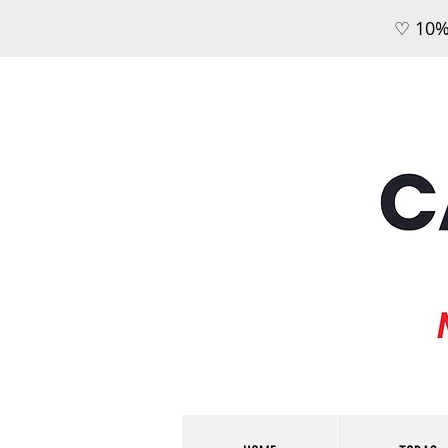
♡ 10%