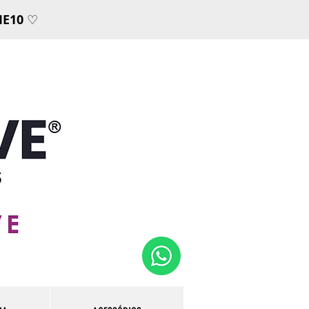
E10
♡