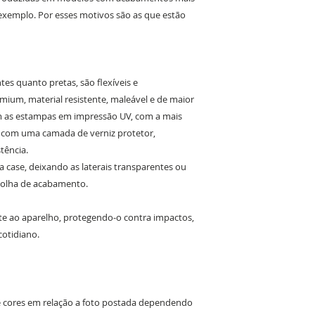
exemplo. Por esses motivos são as que estão
es quanto pretas, são flexíveis e
ium, material resistente, maleável e de maior
om as estampas em impressão UV, com a mais
o com uma camada de verniz protetor,
tência.
da case, deixando as laterais transparentes ou
colha de acabamento.
e ao aparelho, protegendo-o contra impactos,
cotidiano.
de cores em relação a foto postada dependendo