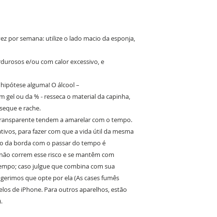
z por semana: utilize o lado macio da esponja,
ordurosos e/ou com calor excessivo, e
m hipótese alguma! O álcool –
 gel ou da % - resseca o material da capinha,
eque e rache.
transparente tendem a amarelar com o tempo.
ativos, para fazer com que a vida útil da mesma
o da borda com o passar do tempo é
s não correm esse risco e se mantêm com
tempo; caso julgue que combina com sua
sugerimos que opte por ela (As cases fumês
los de iPhone. Para outros aparelhos, estão
.