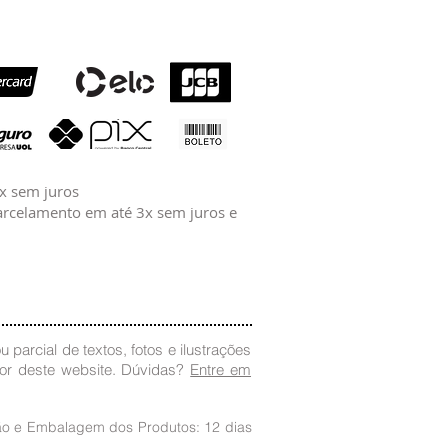
2x sem juros
rcelamento em até 3x sem juros e
 parcial de textos, fotos e ilustrações
dor deste website. Dúvidas?
Entre em
ção e Embalagem dos Produtos: 12 dias