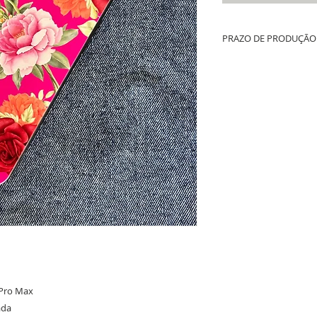
PRAZO DE PRODUÇÃO 
Até 10 dias úteis de prod
whatsapp + tempo de fret
 Pro Max
ada