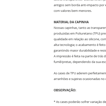
antigos sem borda anti-impacto por 
com valores bem menores.
MATERIAL DA CAPINHA
Nossas capinhas, tanto as transparent
produzidas em Poliuretano (TPU) prem
qualidade em relação ao silicone, c
alta tecnologia; o acabamento é feit
garantindo maior durabilidade e resis
A impressão é feita na parte de trás 
fumê/pretas, dependendo da sua es
As cases de TPU aderem perfeitament
arranhões e sujeiras ocasionadas no 
OBSERVAÇÃO:
* As cases poderão sofrer variação 