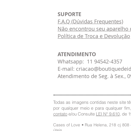
SUPORTE
F.A.Q (Dúvidas Frequentes)
Não encontrou seu aparelho d
Política de Troca e Devolução
ATENDIMENTO
Whatsapp: 11 94542-4357
E-mail: criacao@boutiquedei
Atendimento de Seg. à Sex., 
Todas as imagens contidas neste site têm
por qualquer meio e para qualquer fim
contato
e/ou Consulte
LEI Nº 9.610
, de 
Cases of Love • Rua Helena, 218 cj 808
úteis