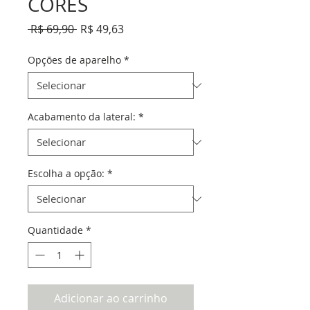
CORES
Preço
Preço
 R$ 69,90 
R$ 49,63
normal
promocional
Opções de aparelho
*
Acabamento da lateral:
*
Escolha a opção:
*
Quantidade
*
Adicionar ao carrinho