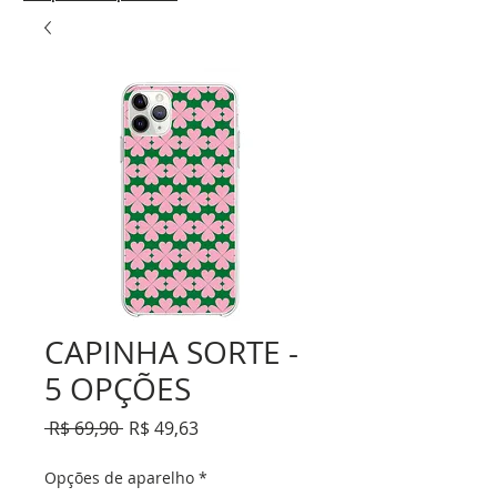
CAPINHA SORTE -
5 OPÇÕES
Preço
Preço
 R$ 69,90 
R$ 49,63
normal
promocional
Opções de aparelho
*