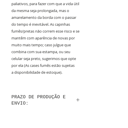
paliativos, para fazer com que a vida útil
da mesma seja prolongada, mas o
amarelamento da borda com o passar
do tempo é inevitável. As capinhas
fumês/pretas não correm esse risco e se
mantêm com aparência de novas por
muito mais tempo; caso julgue que
combina com sua estampa, ou seu
celular seja preto, sugerimos que opte
por ela (As cases fumês estão sujeitas
a disponibilidade de estoque).
PRAZO DE PRODUÇÃO E
ENVIO:
Até 10 dias úteis de produção após a
confirmação do layout por whatsapp + tempo
de frete.