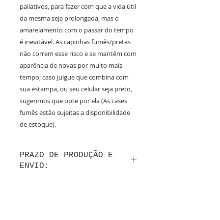
paliativos, para fazer com que a vida útil
da mesma seja prolongada, mas o
amarelamento com o passar do tempo
é inevitável. As capinhas fumês/pretas
não correm esse risco e se mantêm com
aparência de novas por muito mais
tempo; caso julgue que combina com
sua estampa, ou seu celular seja preto,
sugerimos que opte por ela (As cases
fumês estão sujeitas a disponibilidade
de estoque).
PRAZO DE PRODUÇÃO E
ENVIO:
Até 10 dias úteis de produção após a
confirmação do layout por whatsapp + tempo
de frete.