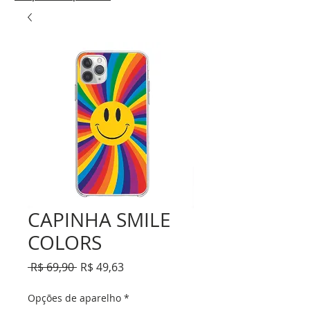
CAPINHA SMILE
COLORS
Preço
Preço
 R$ 69,90 
R$ 49,63
normal
promocional
Opções de aparelho
*