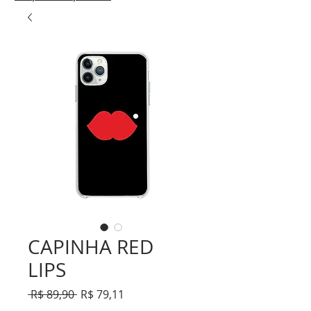
CAPINHA RED
LIPS
Preço
Preço
 R$ 89,90 
R$ 79,11
normal
promocional