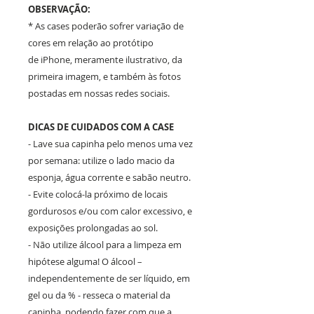
OBSERVAÇÃO:
* As cases poderão sofrer variação de
cores em relação ao protótipo
de iPhone, meramente ilustrativo, da
primeira imagem, e também às fotos
postadas em nossas redes sociais.
DICAS DE CUIDADOS COM A CASE
- Lave sua capinha pelo menos uma vez
por semana: utilize o lado macio da
esponja, água corrente e sabão neutro.
- Evite colocá-la próximo de locais
gordurosos e/ou com calor excessivo, e
exposições prolongadas ao sol.
- Não utilize álcool para a limpeza em
hipótese alguma! O álcool –
independentemente de ser líquido, em
gel ou da % - resseca o material da
capinha, podendo fazer com que a