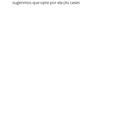
sugerimos que opte por ela (As cases
fumês estão sujeitas a disponibilidade
de estoque).
PRAZO DE PRODUÇÃO E
ENVIO:
Até 10 dias úteis de produção após a
confirmação do layout por whatsapp + tempo
de frete.
SUPORTE
F.A.Q (Dúvidas Frequentes)
Não encontrou seu aparelho de celular?
Política de Troca e Devolução