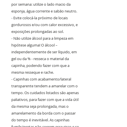
por semana: utilize o lado macio da
esponja, água corrente e sabão neutro.
- Evite colocá-la próximo de locais
gordurosos e/ou com calor excessivo, e
exposições prolongadas ao sol.
- Não utilize álcool para a limpeza em
hipótese alguma! O álcool –
independentemente de ser líquido, em
gel ou da % - resseca o material da
capinha, podendo fazer com que a
mesma resseque e rache.
- Capinhas com acabamento/lateral
transparente tendem a amarelar com o
tempo. Os cuidados listados são apenas
paliativos, para fazer com que a vida útil
da mesma seja prolongada, mas o
amarelamento da borda com o passar
do tempo é inevitável. As capinhas
fumês/pretas não correm esse risco e se