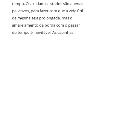
tempo. Os cuidados listados são apenas
paliativos, para fazer com que a vida útil
da mesma seja prolongada, mas o
amarelamento da borda com o passar
do tempo é inevitável. As capinhas
fumês/pretas não correm esse risco e se
mantêm com aparência de novas por
muito mais tempo; caso julgue que
combina com sua estampa, ou seu
celular seja preto, sugerimos que opte
por ela (As cases fumês estão
disponíveis para todos os modelos de
iPhone. Para outros aparelhos, estão
sujeitas a disponibilidade de estoque).
PRAZO DE PRODUÇÃO E
ENVIO:
Até 10 dias úteis de produção após a