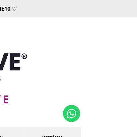
E10
♡