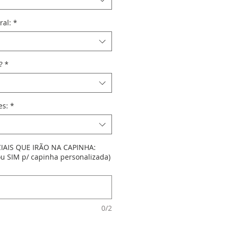
ral:
*
?
*
es:
*
CIAIS QUE IRÃO NA CAPINHA:
ou SIM p/ capinha personalizada)
0/2