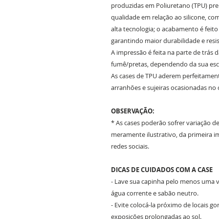
produzidas em Poliuretano (TPU) prem
qualidade em relação ao silicone, c
alta tecnologia; o acabamento é feit
garantindo maior durabilidade e resis
A impressão é feita na parte de trás 
fumê/pretas, dependendo da sua es
As cases de TPU aderem perfeitament
arranhões e sujeiras ocasionadas no 
OBSERVAÇÃO:
* As cases poderão sofrer variação d
meramente ilustrativo, da primeira
redes sociais.
DICAS DE CUIDADOS COM A CASE
- Lave sua capinha pelo menos uma ve
água corrente e sabão neutro.
- Evite colocá-la próximo de locais g
exposições prolongadas ao sol.