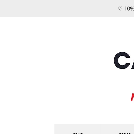
♡ 10%