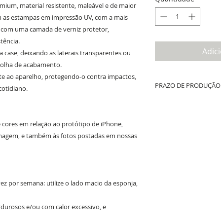
ium, material resistente, maleável e de maior
om as estampas em impressão UV, com a mais
o com uma camada de verniz protetor,
tência.
Adic
da case, deixando as laterais transparentes ou
colha de acabamento.
e ao aparelho, protegendo-o contra impactos,
PRAZO DE PRODUÇÃO 
cotidiano.
Até 10 dias úteis de prod
whatsapp + tempo de fret
e cores em relação ao protótipo de iPhone,
 imagem, e também às fotos postadas em nossas
z por semana: utilize o lado macio da esponja,
ordurosos e/ou com calor excessivo, e