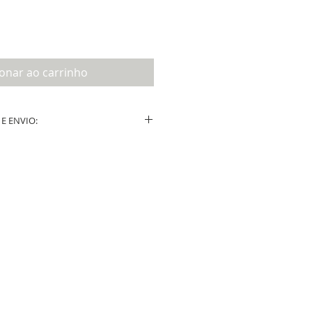
ionar ao carrinho
E ENVIO:
ução após a confirmação do layout por
e.