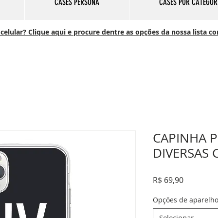
CASES PERSONA
CASES POR CATEGOR
elular? Clique aqui e procure dentre as opções da nossa lista c
CAPINHA P
DIVERSAS 
Preço
R$ 69,90
Opções de aparelh
Selecionar