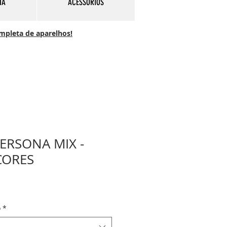
IA
ACESSÓRIOS
ompleta de aparelhos!
ERSONA MIX -
CORES
o
*