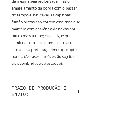
da mesma seja prolongada, mas o
amarelamento da borda com o passar
do tempo é inevitável. As capinhas
fumês/pretas não correm esse risco e se
mantêm com aparência de novas por
muito mais tempo; caso julgue que
combina com sua estampa, ou seu
celular seja preto, sugerimos que opte
por ela (As cases fumês estão sujeitas
a disponibilidade de estoque).
PRAZO DE PRODUÇÃO E
ENVIO:
Até 10 dias úteis de produção após a
confirmação do layout por whatsapp + tempo
de frete.