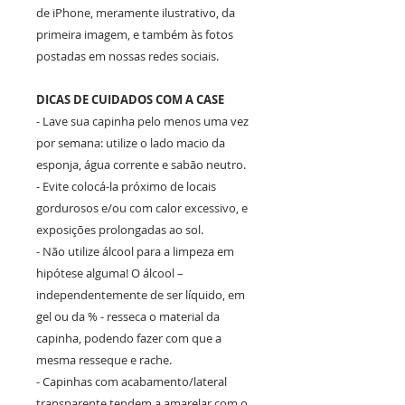
de iPhone, meramente ilustrativo, da
primeira imagem, e também às fotos
postadas em nossas redes sociais.
DICAS DE CUIDADOS COM A CASE
- Lave sua capinha pelo menos uma vez
por semana: utilize o lado macio da
esponja, água corrente e sabão neutro.
- Evite colocá-la próximo de locais
gordurosos e/ou com calor excessivo, e
exposições prolongadas ao sol.
- Não utilize álcool para a limpeza em
hipótese alguma! O álcool –
independentemente de ser líquido, em
gel ou da % - resseca o material da
capinha, podendo fazer com que a
mesma resseque e rache.
- Capinhas com acabamento/lateral
transparente tendem a amarelar com o