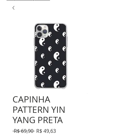
CAPINHA
PATTERN YIN
YANG PRETA
Preço
Preço
 R$ 69,90 
R$ 49,63
normal
promocional