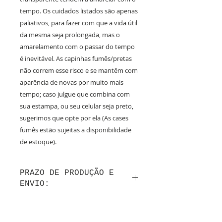
tempo. Os cuidados listados são apenas
paliativos, para fazer com que a vida útil
da mesma seja prolongada, mas o
amarelamento com o passar do tempo
é inevitável. As capinhas fumês/pretas
não correm esse risco e se mantêm com
aparência de novas por muito mais
tempo; caso julgue que combina com
sua estampa, ou seu celular seja preto,
sugerimos que opte por ela (As cases
fumês estão sujeitas a disponibilidade
de estoque).
PRAZO DE PRODUÇÃO E
ENVIO:
Até 10 dias úteis de produção após a
confirmação do layout por whatsapp + tempo
de frete.