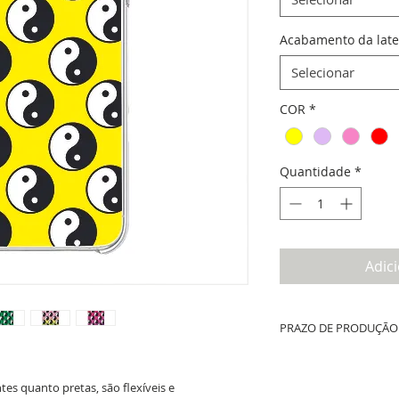
Acabamento da late
Selecionar
COR
*
Quantidade
*
Adic
PRAZO DE PRODUÇÃO 
Até 10 dias úteis de prod
whatsapp + tempo de fret
es quanto pretas, são flexíveis e