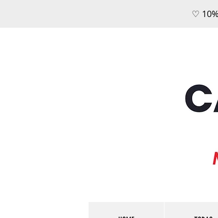
♡ 10%