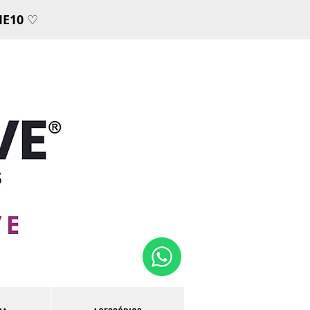
E10
♡