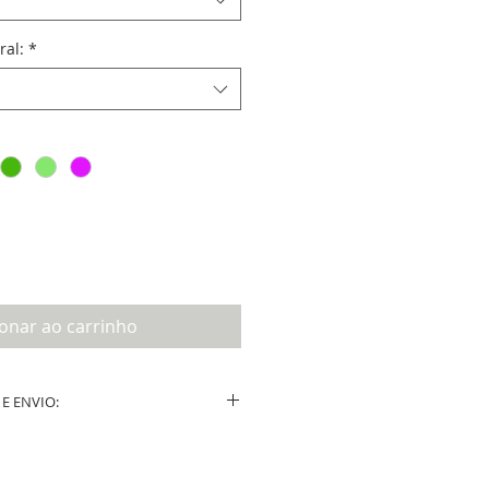
ral:
*
ionar ao carrinho
E ENVIO:
ução após a confirmação do layout por
e.