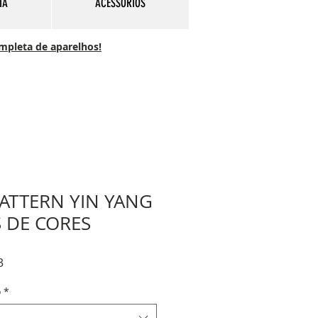
IA
ACESSÓRIOS
ompleta de aparelhos!
ATTERN YIN YANG
S DE CORES
Preço
3
promocional
o
*