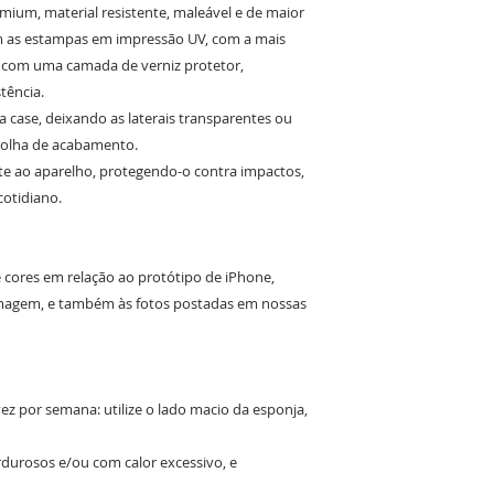
ium, material resistente, maleável e de maior
om as estampas em impressão UV, com a mais
o com uma camada de verniz protetor,
tência.
da case, deixando as laterais transparentes ou
colha de acabamento.
e ao aparelho, protegendo-o contra impactos,
cotidiano.
e cores em relação ao protótipo de iPhone,
 imagem, e também às fotos postadas em nossas
z por semana: utilize o lado macio da esponja,
ordurosos e/ou com calor excessivo, e