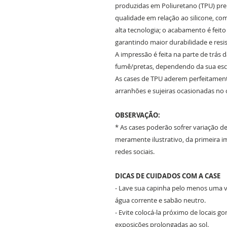
produzidas em Poliuretano (TPU) prem
qualidade em relação ao silicone, c
alta tecnologia; o acabamento é feit
garantindo maior durabilidade e resis
A impressão é feita na parte de trás 
fumê/pretas, dependendo da sua es
As cases de TPU aderem perfeitament
arranhões e sujeiras ocasionadas no 
OBSERVAÇÃO:
* As cases poderão sofrer variação d
meramente ilustrativo, da primeira
redes sociais.
DICAS DE CUIDADOS COM A CASE
- Lave sua capinha pelo menos uma ve
água corrente e sabão neutro.
- Evite colocá-la próximo de locais g
exposições prolongadas ao sol.