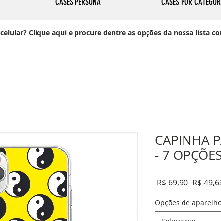
CASES PERSONA
CASES POR CATEGOR
elular? Clique aqui e procure dentre as opções da nossa lista c
CAPINHA P
- 7 OPÇÕE
Preço
 R$ 69,90 
R$ 49,6
normal
Opções de aparelh
Selecionar