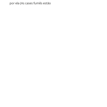
por ela (As cases fumês estão
disponíveis para todos os modelos de
iPhone. Para outros aparelhos, estão
sujeitas a disponibilidade de estoque).
SUPORTE
F.A.Q (Dúvidas Frequentes)
Não encontrou seu aparelho de celular?
Política de Troca e Devolução