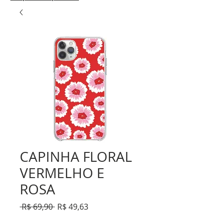
CAPINHA FLORAL
VERMELHO E
ROSA
Preço
Preço
 R$ 69,90 
R$ 49,63
normal
promocional