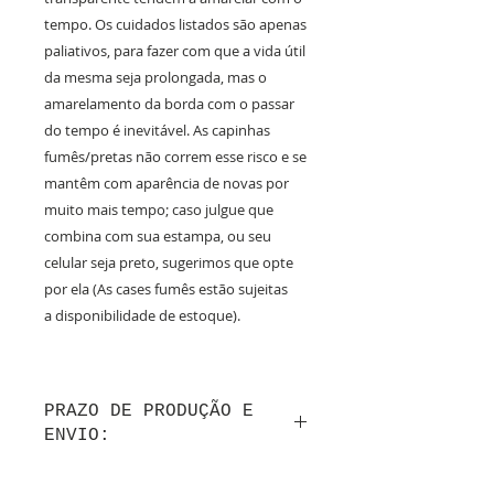
tempo. Os cuidados listados são apenas
paliativos, para fazer com que a vida útil
da mesma seja prolongada, mas o
amarelamento da borda com o passar
do tempo é inevitável. As capinhas
fumês/pretas não correm esse risco e se
mantêm com aparência de novas por
muito mais tempo; caso julgue que
combina com sua estampa, ou seu
celular seja preto, sugerimos que opte
por ela (As cases fumês estão sujeitas
a disponibilidade de estoque).
PRAZO DE PRODUÇÃO E
ENVIO:
Até 10 dias úteis de produção após a
confirmação do layout por whatsapp + tempo