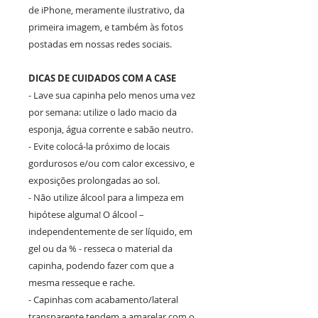
de iPhone, meramente ilustrativo, da
primeira imagem, e também às fotos
postadas em nossas redes sociais.
DICAS DE CUIDADOS COM A CASE
- Lave sua capinha pelo menos uma vez
por semana: utilize o lado macio da
esponja, água corrente e sabão neutro.
- Evite colocá-la próximo de locais
gordurosos e/ou com calor excessivo, e
exposições prolongadas ao sol.
- Não utilize álcool para a limpeza em
hipótese alguma! O álcool –
independentemente de ser líquido, em
gel ou da % - resseca o material da
capinha, podendo fazer com que a
mesma resseque e rache.
- Capinhas com acabamento/lateral
transparente tendem a amarelar com o