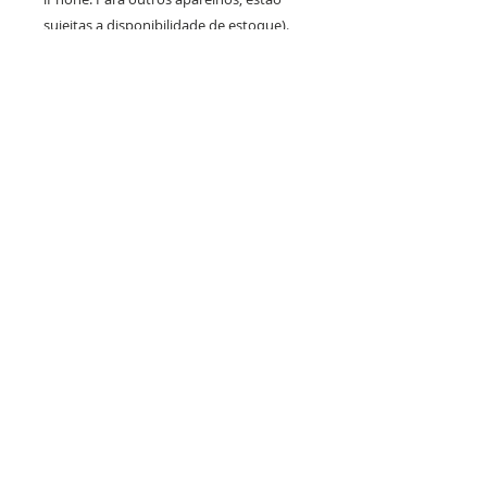
sujeitas a disponibilidade de estoque).
PRAZO DE PRODUÇÃO E
ENVIO:
Até 10 dias úteis de produção após a
confirmação do layout por whatsapp + tempo
de frete.
SUPORTE
F.A.Q (Dúvidas Frequentes)
Não encontrou seu aparelho de celular?
Política de Troca e Devolução