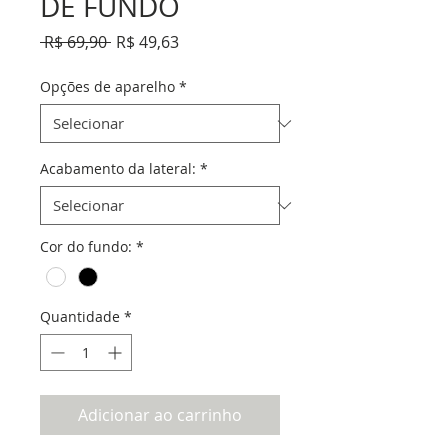
DE FUNDO
Preço
Preço
 R$ 69,90 
R$ 49,63
normal
promocional
Opções de aparelho
*
Acabamento da lateral:
*
Cor do fundo:
*
Quantidade
*
Adicionar ao carrinho