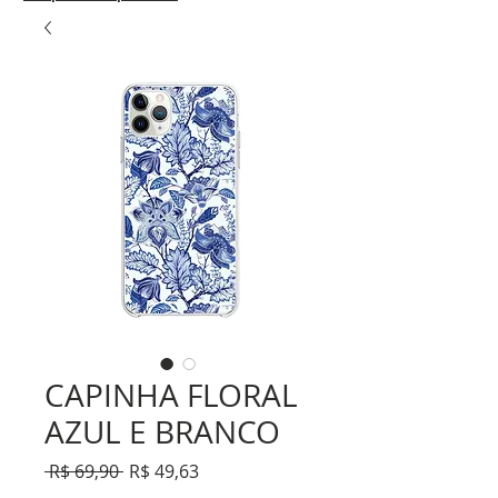
CAPINHA FLORAL
AZUL E BRANCO
Preço
Preço
 R$ 69,90 
R$ 49,63
normal
promocional