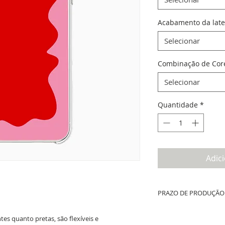
Acabamento da late
Selecionar
Combinação de Cor
Selecionar
Quantidade
*
Adic
PRAZO DE PRODUÇÃO 
Até 10 dias úteis de prod
es quanto pretas, são flexíveis e
whatsapp + tempo de fret