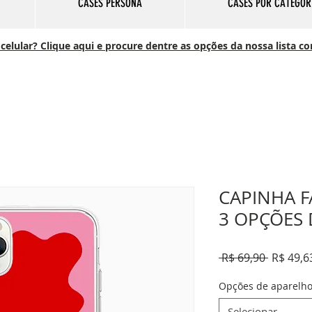
CASES PERSONA
CASES POR CATEGOR
elular? Clique aqui e procure dentre as opções da nossa lista c
CAPINHA F
3 OPÇÕES 
Preço
 R$ 69,90 
R$ 49,6
normal
Opções de aparelh
Selecionar