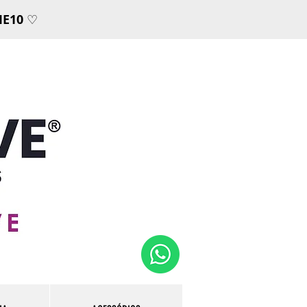
E10
♡