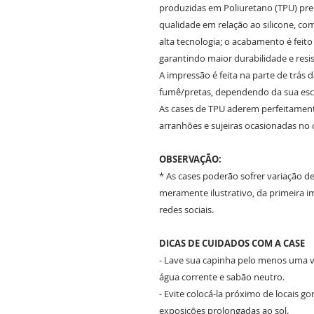
produzidas em Poliuretano (TPU) prem
qualidade em relação ao silicone, c
alta tecnologia; o acabamento é feit
garantindo maior durabilidade e resis
A impressão é feita na parte de trás 
fumê/pretas, dependendo da sua es
As cases de TPU aderem perfeitament
arranhões e sujeiras ocasionadas no 
OBSERVAÇÃO:
* As cases poderão sofrer variação d
meramente ilustrativo, da primeira
redes sociais.
DICAS DE CUIDADOS COM A CASE
- Lave sua capinha pelo menos uma ve
água corrente e sabão neutro.
- Evite colocá-la próximo de locais g
exposições prolongadas ao sol.