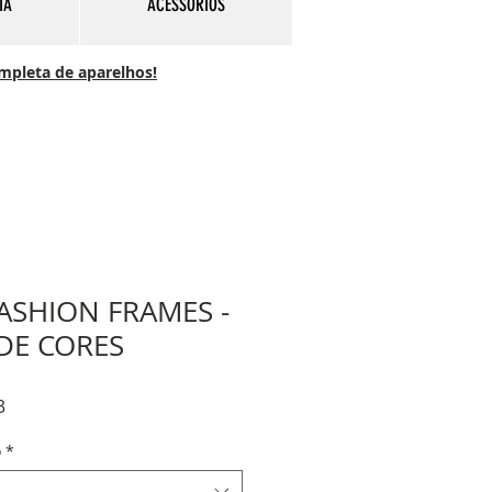
IA
ACESSÓRIOS
ompleta de aparelhos!
ASHION FRAMES -
DE CORES
Preço
3
promocional
o
*