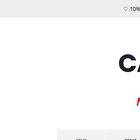
♡ 10%