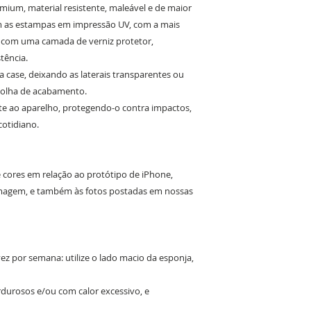
ium, material resistente, maleável e de maior
om as estampas em impressão UV, com a mais
o com uma camada de verniz protetor,
tência.
da case, deixando as laterais transparentes ou
colha de acabamento.
e ao aparelho, protegendo-o contra impactos,
cotidiano.
e cores em relação ao protótipo de iPhone,
 imagem, e também às fotos postadas em nossas
z por semana: utilize o lado macio da esponja,
ordurosos e/ou com calor excessivo, e