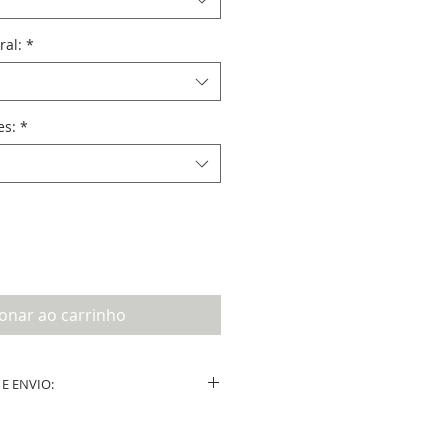
ral:
*
es:
*
ionar ao carrinho
E ENVIO:
ução após a confirmação do layout por
e.