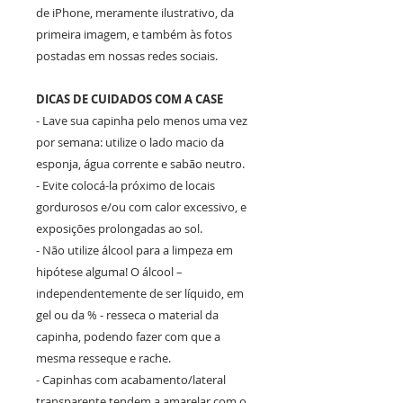
de iPhone, meramente ilustrativo, da
primeira imagem, e também às fotos
postadas em nossas redes sociais.
DICAS DE CUIDADOS COM A CASE
- Lave sua capinha pelo menos uma vez
por semana: utilize o lado macio da
esponja, água corrente e sabão neutro.
- Evite colocá-la próximo de locais
gordurosos e/ou com calor excessivo, e
exposições prolongadas ao sol.
- Não utilize álcool para a limpeza em
hipótese alguma! O álcool –
independentemente de ser líquido, em
gel ou da % - resseca o material da
capinha, podendo fazer com que a
mesma resseque e rache.
- Capinhas com acabamento/lateral
transparente tendem a amarelar com o