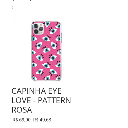
CAPINHA EYE
LOVE - PATTERN
ROSA
Preço
Preço
 R$ 69,90 
R$ 49,63
normal
promocional