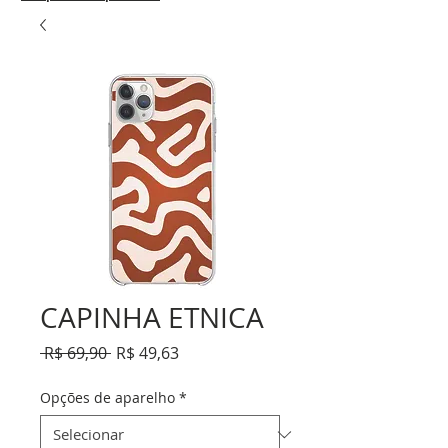
CAPINHA ETNICA
Preço
Preço
 R$ 69,90 
R$ 49,63
normal
promocional
Opções de aparelho
*