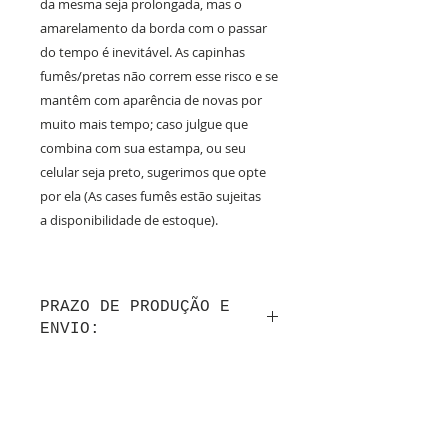
da mesma seja prolongada, mas o
amarelamento da borda com o passar
do tempo é inevitável. As capinhas
fumês/pretas não correm esse risco e se
mantêm com aparência de novas por
muito mais tempo; caso julgue que
combina com sua estampa, ou seu
celular seja preto, sugerimos que opte
por ela (As cases fumês estão sujeitas
a disponibilidade de estoque).
PRAZO DE PRODUÇÃO E
ENVIO:
Até 10 dias úteis de produção após a
confirmação do layout por whatsapp + tempo
de frete.