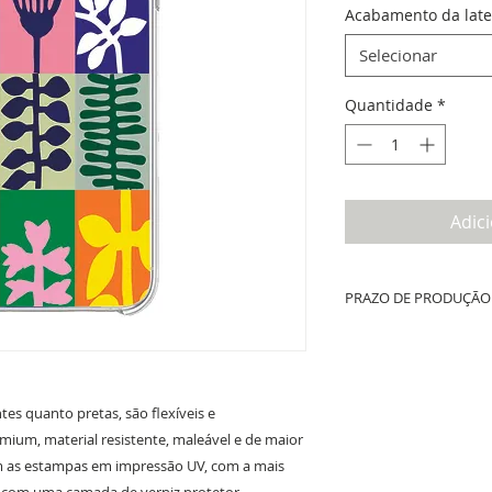
Acabamento da late
Selecionar
Quantidade
*
Adic
PRAZO DE PRODUÇÃO 
Até 10 dias úteis de prod
whatsapp + tempo de fret
es quanto pretas, são flexíveis e
ium, material resistente, maleável e de maior
om as estampas em impressão UV, com a mais