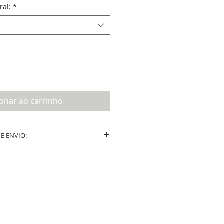
ral:
*
ionar ao carrinho
E ENVIO:
ução após a confirmação do layout por
e.