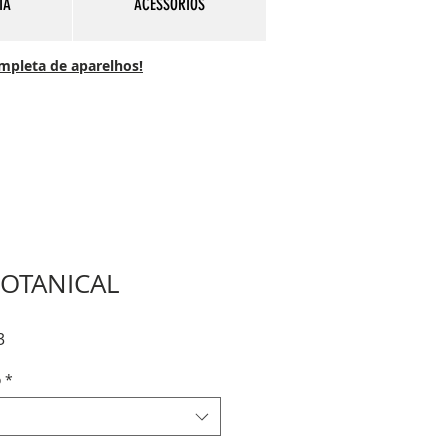
IA
ACESSÓRIOS
ompleta de aparelhos!
BOTANICAL
Preço
3
promocional
o
*