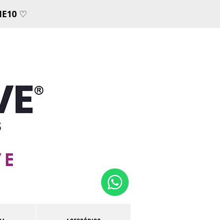
E10
♡