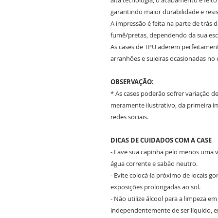
alta tecnologia; o acabamento é feit
garantindo maior durabilidade e resis
A impressão é feita na parte de trás 
fumê/pretas, dependendo da sua es
As cases de TPU aderem perfeitament
arranhões e sujeiras ocasionadas no 
OBSERVAÇÃO:
* As cases poderão sofrer variação d
meramente ilustrativo, da primeira
redes sociais.
DICAS DE CUIDADOS COM A CASE
- Lave sua capinha pelo menos uma ve
água corrente e sabão neutro.
- Evite colocá-la próximo de locais g
exposições prolongadas ao sol.
- Não utilize álcool para a limpeza e
independentemente de ser líquido, em