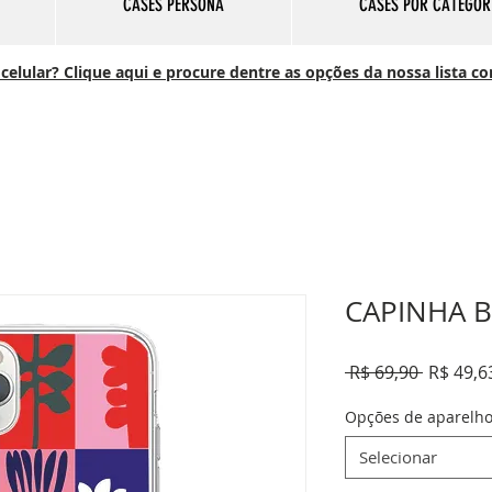
CASES PERSONA
CASES POR CATEGOR
elular? Clique aqui e procure dentre as opções da nossa lista c
CAPINHA 
Preço
 R$ 69,90 
R$ 49,6
normal
Opções de aparelh
Selecionar