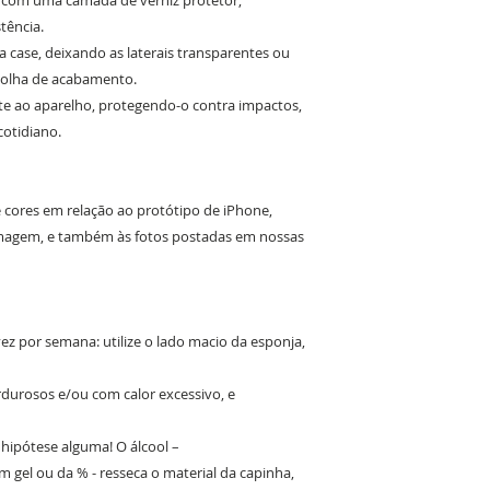
o com uma camada de verniz protetor,
tência.
da case, deixando as laterais transparentes ou
colha de acabamento.
e ao aparelho, protegendo-o contra impactos,
cotidiano.
e cores em relação ao protótipo de iPhone,
 imagem, e também às fotos postadas em nossas
z por semana: utilize o lado macio da esponja,
ordurosos e/ou com calor excessivo, e
m hipótese alguma! O álcool –
 gel ou da % - resseca o material da capinha,