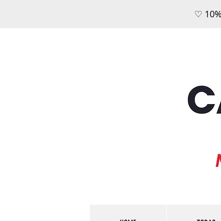
♡ 10%