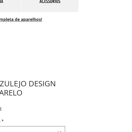
IA
ACESSÓRIOS
ompleta de aparelhos!
ZULEJO DESIGN
MARELO
Preço
3
promocional
o
*