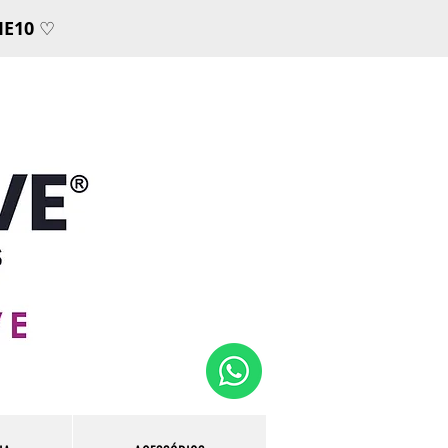
E10
♡