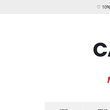
♡ 10%