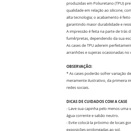
produzidas em Poliuretano (TPU) prem
qualidade em relação ao silicone, c
alta tecnologia; o acabamento é feit
garantindo maior durabilidade e resis
A impressão é feita na parte de trás 
fumê/pretas, dependendo da sua es
As cases de TPU aderem perfeitament
arranhões e sujeiras ocasionadas no 
OBSERVAÇÃO:
* As cases poderão sofrer variação d
meramente ilustrativo, da primeira
redes sociais.
DICAS DE CUIDADOS COM A CASE
- Lave sua capinha pelo menos uma ve
água corrente e sabão neutro.
- Evite colocá-la próximo de locais g
exposições prolongadas ao sol.