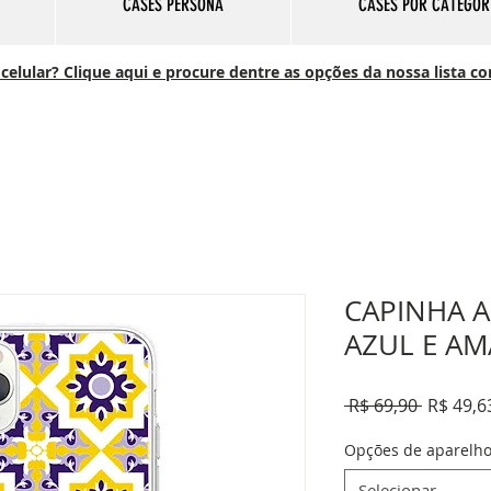
CASES PERSONA
CASES POR CATEGOR
elular? Clique aqui e procure dentre as opções da nossa lista c
CAPINHA A
AZUL E A
Preço
 R$ 69,90 
R$ 49,6
normal
Opções de aparelh
Selecionar