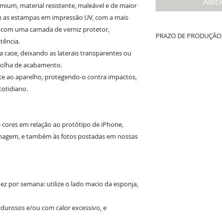
Adic
ium, material resistente, maleável e de maior
om as estampas em impressão UV, com a mais
o com uma camada de verniz protetor,
PRAZO DE PRODUÇÃO 
tência.
da case, deixando as laterais transparentes ou
Até 10 dias úteis de prod
whatsapp + tempo de fret
colha de acabamento.
e ao aparelho, protegendo-o contra impactos,
cotidiano.
e cores em relação ao protótipo de iPhone,
 imagem, e também às fotos postadas em nossas
z por semana: utilize o lado macio da esponja,
ordurosos e/ou com calor excessivo, e