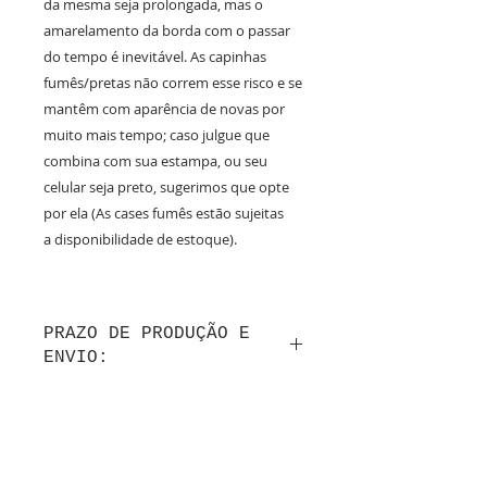
da mesma seja prolongada, mas o
amarelamento da borda com o passar
do tempo é inevitável. As capinhas
fumês/pretas não correm esse risco e se
mantêm com aparência de novas por
muito mais tempo; caso julgue que
combina com sua estampa, ou seu
celular seja preto, sugerimos que opte
por ela (As cases fumês estão sujeitas
a disponibilidade de estoque).
PRAZO DE PRODUÇÃO E
ENVIO:
Até 10 dias úteis de produção após a
confirmação do layout por whatsapp + tempo
de frete.