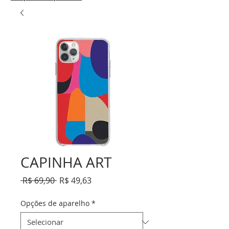
CAPINHA ART
Preço
Preço
 R$ 69,90 
R$ 49,63
normal
promocional
Opções de aparelho
*