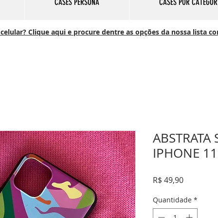
CASES PERSONA
CASES POR CATEGOR
elular? Clique aqui e procure dentre as opções da nossa lista c
ABSTRATA 
IPHONE 11
Preço
R$ 49,90
Quantidade
*