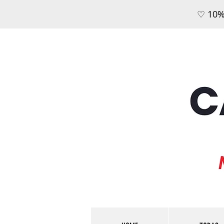
♡ 10%