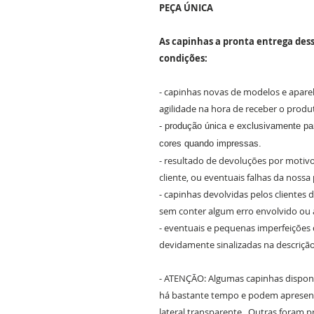
PEÇA ÚNICA
As capinhas a pronta entrega dess
condições:
- capinhas novas de modelos e apare
agilidade na hora de receber o produ
- produção única e exclusivamente par
cores quando impressas.
- resultado de devoluções por motivo
cliente, ou eventuais falhas da nossa
- capinhas devolvidas pelos clientes
sem conter algum erro envolvido ou 
- eventuais e pequenas imperfeições
devidamente sinalizadas na descriçã
- ATENÇÃO: Algumas capinhas dispon
há bastante tempo e podem apresen
lateral transparente. Outras foram