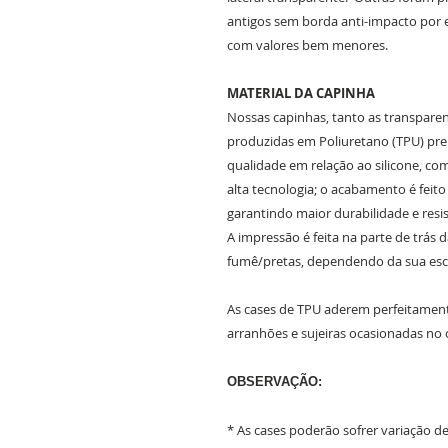
antigos sem borda anti-impacto por 
com valores bem menores.
MATERIAL DA CAPINHA
Nossas capinhas, tanto as transparent
produzidas em Poliuretano (TPU) prem
qualidade em relação ao silicone, c
alta tecnologia; o acabamento é feit
garantindo maior durabilidade e resis
A impressão é feita na parte de trás 
fumê/pretas, dependendo da sua es
As cases de TPU aderem perfeitament
arranhões e sujeiras ocasionadas no 
OBSERVAÇÃO:
* As cases poderão sofrer variação 