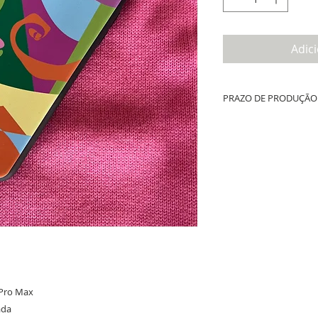
Adic
PRAZO DE PRODUÇÃO 
Até 10 dias úteis de prod
whatsapp + tempo de fret
 Pro Max
ada