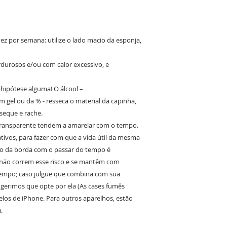
z por semana: utilize o lado macio da esponja,
ordurosos e/ou com calor excessivo, e
m hipótese alguma! O álcool –
 gel ou da % - resseca o material da capinha,
eque e rache.
transparente tendem a amarelar com o tempo.
ativos, para fazer com que a vida útil da mesma
o da borda com o passar do tempo é
s não correm esse risco e se mantêm com
tempo; caso julgue que combina com sua
sugerimos que opte por ela (As cases fumês
los de iPhone. Para outros aparelhos, estão
.