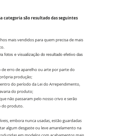
a categoria são resultado das seguintes
lhos mais vendidos para quem precisa de mais
to.
a fotos e visualização do resultado efetivo das
 de erro de aparelho ou arte por parte do
 própria produção;
 dentro do período da Lei do Arrependimento,
avaria do produto;
 que não passaram pelo nosso crivo e serão
o do produto.
íveis, embora nunca usadas, estão guardadas
tar algum desgaste ou leve amarelamento na
 produzidas em modelos com acabamentos mais