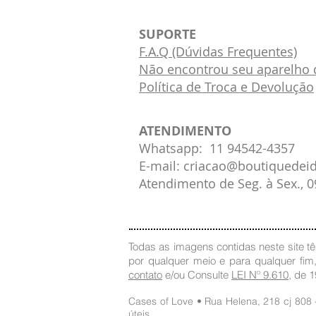
SUPORTE
F.A.Q (Dúvidas Frequentes)
Não encontrou seu aparelho d
Política de Troca e Devolução
ATENDIMENTO
Whatsapp: 11 94542-4357
E-mail: criacao@boutiquedei
Atendimento de Seg. à Sex., 
Todas as imagens contidas neste site têm
por qualquer meio e para qualquer fim
contato
e/ou Consulte
LEI Nº 9.610
, de 
Cases of Love • Rua Helena, 218 cj 808
úteis