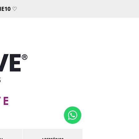
E10
♡