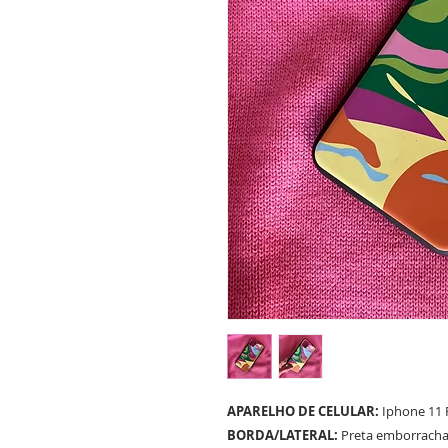
APARELHO DE CELULAR:
Iphone 11
BORDA/LATERAL:
Preta emborrach