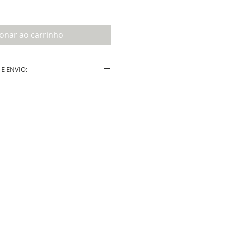
ionar ao carrinho
E ENVIO:
ução após a confirmação do layout por
e.