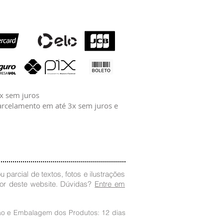
2x sem juros
rcelamento em até 3x sem juros e
 parcial de textos, fotos e ilustrações
dor deste website. Dúvidas?
Entre em
ção e Embalagem dos Produtos: 12 dias