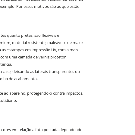
exemplo. Por esses motivos são as que estão
es quanto pretas, são flexíveis e
ium, material resistente, maleável e de maior
om as estampas em impressão UV, com a mais
o com uma camada de verniz protetor,
tência.
da case, deixando as laterais transparentes ou
colha de acabamento.
e ao aparelho, protegendo-o contra impactos,
cotidiano.
de cores em relação a foto postada dependendo