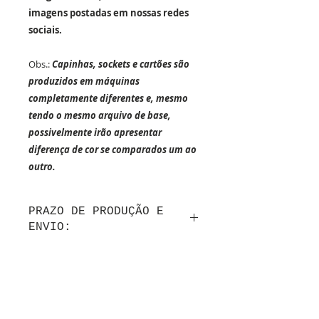
imagens postadas em nossas redes
sociais.
Obs.:
Capinhas, sockets e cartões são
produzidos em máquinas
completamente diferentes e, mesmo
tendo o mesmo arquivo de base,
possivelmente irão apresentar
diferença de cor se comparados um ao
outro.
PRAZO DE PRODUÇÃO E
ENVIO:
Até 10 dias úteis de produção após a
confirmação do layout por whatsapp + tempo
de frete.