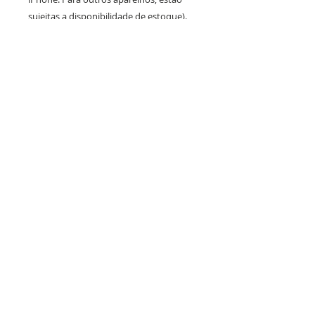
sujeitas a disponibilidade de estoque).
PRAZO DE PRODUÇÃO E
ENVIO:
Até 10 dias úteis de produção após a
confirmação do layout por whatsapp + tempo
de frete.
SUPORTE
F.A.Q (Dúvidas Frequentes)
Não encontrou seu aparelho de celular?
Política de Troca e Devolução