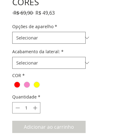
CORES
Preço
Preço
 R$ 69,90 
R$ 49,63
normal
promocional
Opções de aparelho
*
Acabamento da lateral:
*
COR
*
Quantidade
*
Adicionar ao carrinho